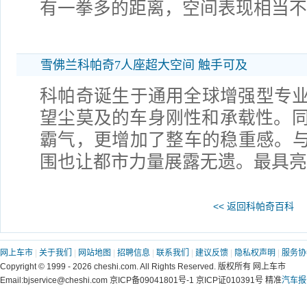
有一拳多的距离，空间表现相当
雪佛兰科帕奇7人座超大空间 触手可及
科帕奇诞生于通用全球增强型专业
望尘莫及的车身刚性和承载性。同
霸气，更增加了整车的稳重感。
围也让都市力量展露无遗。最具亮
<< 返回科帕奇百科
网上车市
|
关于我们
|
网站地图
|
招聘信息
|
联系我们
|
建议反馈
|
隐私权声明
|
服务协
Copyright © 1999 - 2026 cheshi.com. All Rights Reserved. 版权所有 网上车市
Email:bjservice@cheshi.com 京ICP备09041801号-1 京ICP证010391号 精准
汽车报