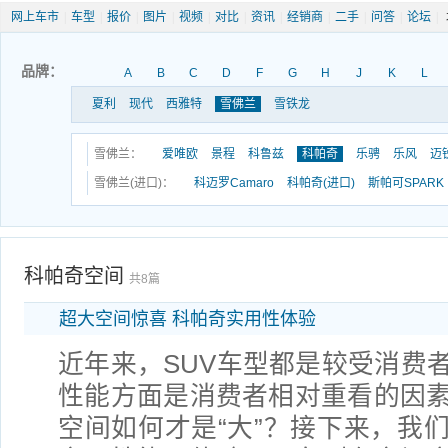
网上车市
|
车型
|
报价
|
图片
|
视频
|
对比
|
资讯
|
经销商
|
二手
|
问答
|
论坛
|
品牌：
A
B
C
D
F
G
H
J
K
L
夏利
现代
西雅特
雪佛兰
雪铁龙
雪佛兰：
爱唯欧
景程
科鲁兹
科帕奇
乐骋
乐风
迈
雪佛兰(进口)：
科迈罗Camaro
科帕奇(进口)
斯帕可SPARK
科帕奇空间
共8篇
超大空间惊喜 科帕奇实用性体验
近年来，SUV车型都是较受消费
性能方面是消费者相对重看的因素
空间如何才是“大”？接下来，我