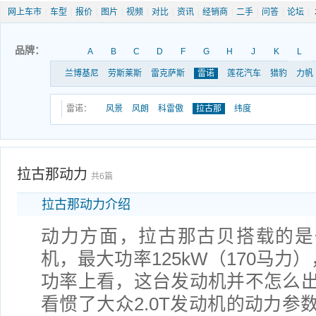
网上车市
|
车型
|
报价
|
图片
|
视频
|
对比
|
资讯
|
经销商
|
二手
|
问答
|
论坛
|
品牌：
A
B
C
D
F
G
H
J
K
L
兰博基尼
劳斯莱斯
雷克萨斯
雷诺
莲花汽车
猎豹
力帆
雷诺：
风景
风朗
科雷傲
拉古那
纬度
拉古那动力
共6篇
拉古那动力介绍
动力方面，拉古那古贝搭载的是一
机，最大功率125kW（170马力）
功率上看，这台发动机并不怎么
看惯了大众2.0T发动机的动力参