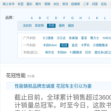
网上车市
|
车型
|
报价
|
图片
|
视频
|
对比
|
资讯
|
经销商
|
二手
|
问答
|
论坛
|
品牌：
A
B
C
D
F
G
H
J
K
L
法拉利
菲亚特
丰田
福特
福田
广汽丰田：
E’Z逸致
汉兰达
凯美瑞
雷凌
雅力士
YARi
一汽丰田：
丰田RAV4
花冠
皇冠
卡罗拉
兰德酷路泽
丰田(进口)：
埃尔法
丰田86
FJ酷路泽
红杉
普拉多(进口
花冠性能
共6篇
性能铸就品牌忠诚度 花冠车主引以为豪
截止目前，全球累计销售超过360
计销量总冠军。时至今日，这款