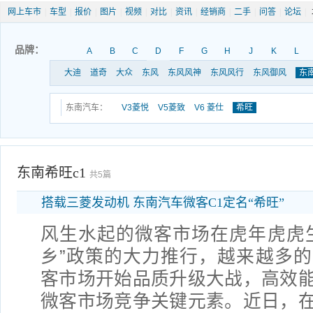
网上车市
|
车型
|
报价
|
图片
|
视频
|
对比
|
资讯
|
经销商
|
二手
|
问答
|
论坛
|
品牌：
A
B
C
D
F
G
H
J
K
L
大迪
道奇
大众
东风
东风风神
东风风行
东风御风
东
东南汽车：
V3菱悦
V5菱致
V6 菱仕
希旺
东南希旺c1
共5篇
搭载三菱发动机 东南汽车微客C1定名“希旺”
风生水起的微客市场在虎年虎虎
乡”政策的大力推行，越来越多
客市场开始品质升级大战，高效
微客市场竞争关键元素。近日，