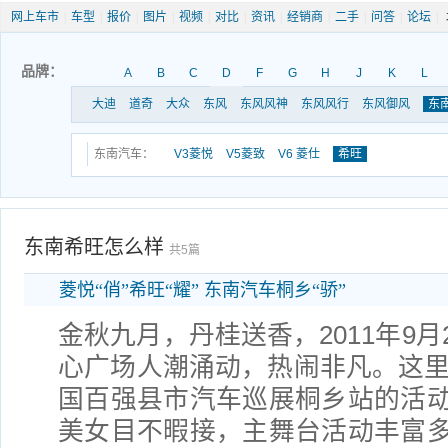
网上车市
|
车型
|
报价
|
图片
|
视频
|
对比
|
资讯
|
经销商
|
二手
|
问答
|
论坛
|
品牌：
A
B
C
D
F
G
H
J
K
L
大迪
道奇
大众
东风
东风风神
东风风行
东风御风
东
东南汽车：
V3菱悦
V5菱致
V6 菱仕
希旺
东南希旺怎么样
共5篇
菱悦“俏”希旺“耀” 东南汽车桐乡“骄”
金秋九月，丹桂送香，2011年9月
心广场人潮涌动，热闹非凡。这里正
国百强县市汽车巡展桐乡站的活
美女目不暇接，主舞台活动丰富