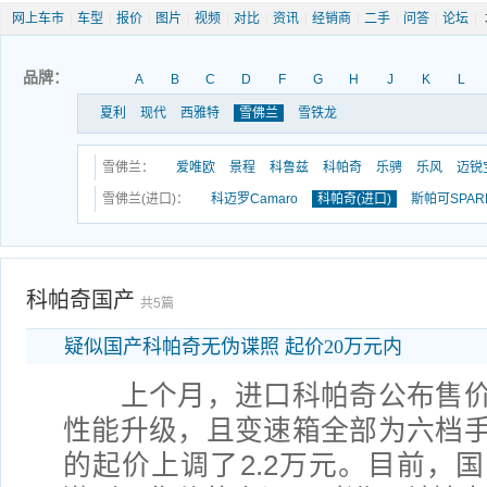
网上车市
|
车型
|
报价
|
图片
|
视频
|
对比
|
资讯
|
经销商
|
二手
|
问答
|
论坛
|
品牌：
A
B
C
D
F
G
H
J
K
L
夏利
现代
西雅特
雪佛兰
雪铁龙
雪佛兰：
爱唯欧
景程
科鲁兹
科帕奇
乐骋
乐风
迈锐
雪佛兰(进口)：
科迈罗Camaro
科帕奇(进口)
斯帕可SPAR
科帕奇国产
共5篇
疑似国产科帕奇无伪谍照 起价20万元内
上个月，进口科帕奇公布售价
性能升级，且变速箱全部为六档
的起价上调了2.2万元。目前，国