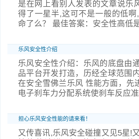
是在网上看别人发表的文章说乐风
得了一星半,这可不是一般的低啊
命了么？ 最佳答案：安全性高低是
乐风安全性介绍
乐风安全性介绍：乐风的底盘由
品平台开发打造，历经全球范围
在安全雪佛兰乐风 性能方面，先进的d
电子刹车力分配系统使刹车反应准
担心乐风安全性能的请来看！
又传喜讯,乐风安全碰撞又见5星!又