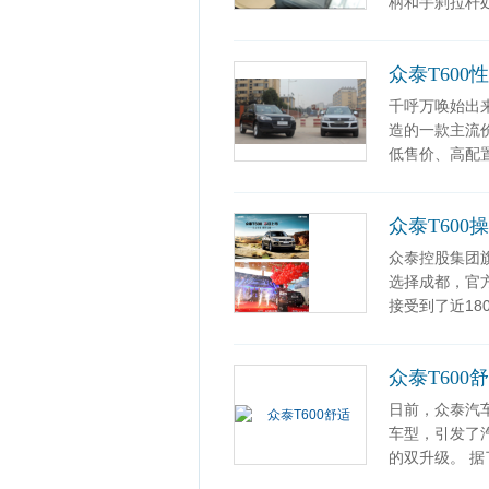
柄和手刹拉杆
众泰T600
千呼万唤始出来
造的一款主流
低售价、高配
众泰T600
众泰控股集团旗
选择成都，官
接受到了近18
众泰T600
日前，众泰汽车
车型，引发了
的双升级。 据