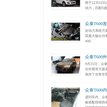
将于12月22
动力，匹配5
众泰T600
在动力系统方面
其最大输出功率达
400
众泰T600
9月21日，众
在外观等方面基
保持了在售车
众泰T600
进到车内，众
板搭配得很协