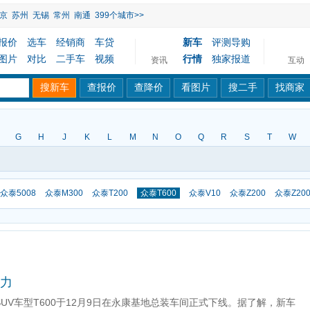
京
苏州
无锡
常州
南通
399个城市>>
报价
选车
经销商
车贷
新车
评测导购
图片
对比
二手车
视频
行情
独家报道
资讯
互动
G
H
J
K
L
M
N
O
Q
R
S
T
W
众泰5008
众泰M300
众泰T200
众泰T600
众泰V10
众泰Z200
众泰Z20
动力
UV车型T600于12月9日在永康基地总装车间正式下线。据了解，新车