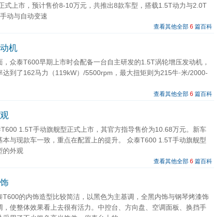
日正式上市，预计售价8-10万元，共推出8款车型，搭载1.5T动力与2.0T
速手动与自动变速
查看其他全部
6
篇百科
发动机
，众泰T600早期上市时会配备一台自主研发的1.5T涡轮增压发动机，
到了162马力（119kW）/5500rpm，最大扭矩则为215牛·米/2000-
查看其他全部
6
篇百科
外观
泰T600 1.5T手动旗舰型正式上市，其官方指导售价为10.68万元。新车
本与现款车一致，重点在配置上的提升。 众泰T600 1.5T手动旗舰型
型的外观
查看其他全部
6
篇百科
内饰
泰T600的内饰造型比较简洁，以黑色为主基调，全黑内饰与钢琴烤漆饰
调，使整体效果看上去很有活力。中控台、方向盘、空调面板、换挡手