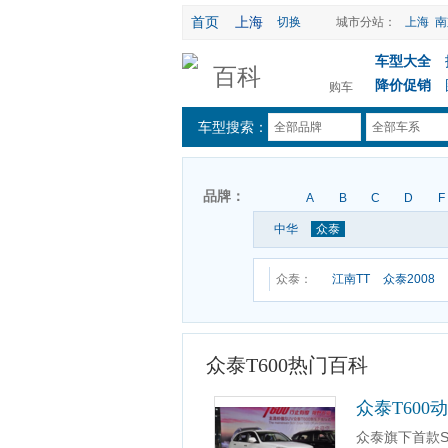
首页
上海
切换
城市分站：
上海
南
车型大全
百科
降价促销
购车
车型搜索：
全部品牌
全部车系
品牌：
A
B
C
D
F
中华
众泰
众泰：
江南TT
众泰2008
众泰T600热门百科
众泰T600
众泰旗下首款S