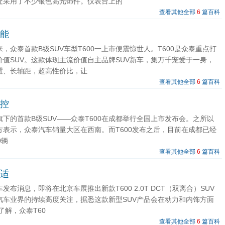
处采用了不少银色高光饰件。仪表台上的
查看其他全部
6
篇百科
性能
，众泰首款B级SUV车型T600一上市便震惊世人。T600是众泰重点打
价值SUV。这款体现主流价值自主品牌SUV新车，集万千宠爱于一身，
置、长轴距，超高性价比，让
查看其他全部
6
篇百科
操控
下的首款B级SUV——众泰T600在成都举行全国上市发布会。之所以
方表示，众泰汽车销量大区在西南。而T600发布之后，目前在成都已经
0辆
查看其他全部
6
篇百科
舒适
发布消息，即将在北京车展推出新款T600 2.0T DCT（双离合）SUV
汽车业界的持续高度关注，据悉这款新型SUV产品会在动力和内饰方面
了解，众泰T60
查看其他全部
6
篇百科