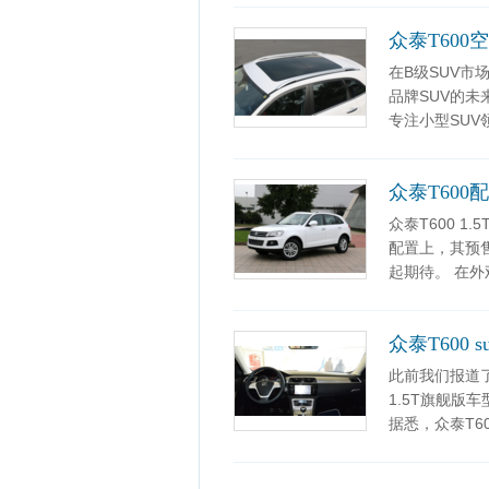
众泰T600
在B级SUV
品牌SUV的
专注小型SU
众泰T600
众泰T600 
配置上，其预
起期待。 在外
众泰T600 s
此前我们报道了
1.5T旗舰版
据悉，众泰T60