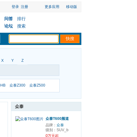
登录
注册
更多应用
移动版
问答
排行
论坛
搜索
X
Y
Z
0HB
众泰Z300
众泰Z500
众泰
众泰T600频道
品牌：
众泰
级别：SUV_b
0万元起