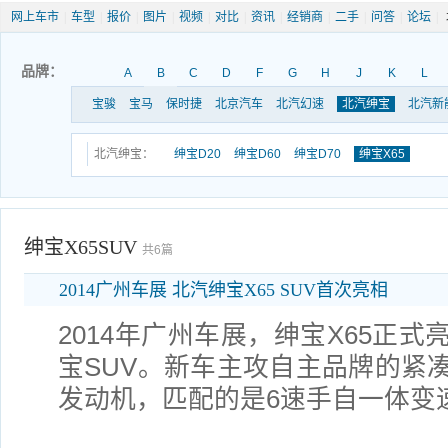
网上车市
|
车型
|
报价
|
图片
|
视频
|
对比
|
资讯
|
经销商
|
二手
|
问答
|
论坛
|
品牌：
A
B
C
D
F
G
H
J
K
L
宝骏
宝马
保时捷
北京汽车
北汽幻速
北汽绅宝
北汽新
北汽绅宝：
绅宝D20
绅宝D60
绅宝D70
绅宝X65
绅宝X65SUV
共6篇
2014广州车展 北汽绅宝X65 SUV首次亮相
2014年广州车展，绅宝X65正
宝SUV。新车主攻自主品牌的紧凑型
发动机，匹配的是6速手自一体变