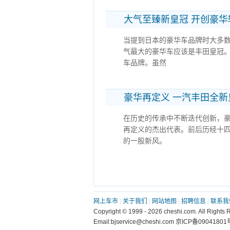
大气至臻新皇冠 开创豪
当提到日本的豪华车品牌时大多
气最大的豪华车应该是丰田皇冠
车品牌。虽然
豪华再定义 一汽丰田全
在历史的传承中不断迭代创新，
再定义的杰出代表。前后历经十
的一股新风。
网上车市
|
关于我们
|
网站地图
|
招聘信息
|
联系我
Copyright © 1999 - 2026 cheshi.com. All Ri
Email:bjservice@cheshi.com 京ICP备090418