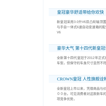
皇冠豪华舒适带给你欢快
新皇冠采用3.0升V6双凸轮轴顶
与手自一体式6速自动变速箱的
V6
豪华大气 第十四代新皇冠
全新第十四代皇冠于2012年正式
车型，但保守的车身尺寸显然不
CROWN皇冠 人性旗舰
全新皇冠上市以来，凭借商品与
００台，可见消费者对这款新车
项竞争优势，