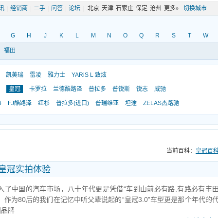
讯
|
经销商
|
二手
|
问答
|
论坛
|
北京
天津
石家庄
保定
沧州
更多»
切换城市
G
H
J
K
L
M
N
O
Q
R
S
T
W
福田
凯美瑞
雷凌
雅力士
YARiS L 致炫
皇冠
卡罗拉
兰德酷路泽
普拉多
普锐斯
锐志
威驰
6
FJ酷路泽
红杉
普拉多(进口)
普瑞维亚
坦途
ZELAS杰路驰
当前百科：
皇冠百
代皇冠实拍体验
入了中国的汽车市场，八十年代更是凭借“车到山前必有路,有路必有丰
作为80后的我们在记忆中听父辈说起的“皇冠3.0”车型更是那个年代的
田品牌