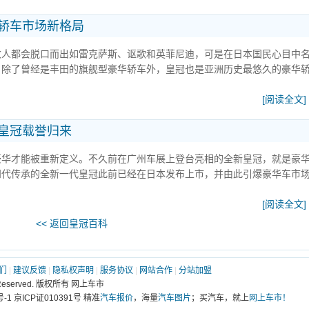
华轿车市场新格局
数人都会脱口而出如雷克萨斯、讴歌和英菲尼迪，可是在日本国民心目中
。除了曾经是丰田的旗舰型豪华轿车外，皇冠也是亚洲历史最悠久的豪华
[阅读全文]
新皇冠载誉归来
豪华才能被重新定义。不久前在广州车展上登台亮相的全新皇冠，就是豪
四代传承的全新一代皇冠此前已经在日本发布上市，并由此引爆豪华车市
[阅读全文]
<< 返回皇冠百科
们
|
建议反馈
|
隐私权声明
|
服务协议
|
网站合作
|
分站加盟
ghts Reserved. 版权所有 网上车市
01号-1 京ICP证010391号 精准
汽车报价
，海量
汽车图片
；买汽车，就上
网上车市！