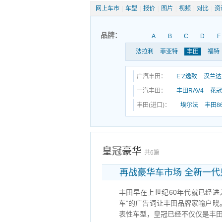
网上车市
|
车型
|
报价
|
图片
|
视频
|
对比
|
资
品牌：
A
B
C
D
F
法拉利
菲亚特
丰田
福特
广汽丰田：
E’Z逸致
汉兰达
一汽丰田：
丰田RAV4
花冠
丰田(进口)：
埃尔法
丰田8
皇冠豪华
共6篇
再战豪华车市场 全新一
丰田早在上世纪60年代就已经进
车”的广告词让丰田品牌家喻户晓。
表性车型，皇冠已经不仅仅是丰