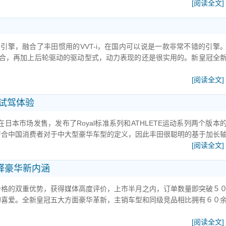
[阅读全文]
置引擎，融合了丰田惯用的VVT-i，在国内可以说是一款非常不错的引擎
配合，再加上后轮驱动的驱动型式，动力表现的还是很实用的。新皇冠全
[阅读全文]
试驾体验
在日本市场发售，发布了Royal标准系列和ATHLETE运动系列两个版本
符合中国消费者对于中大型豪华车型的定义，因此丰田很聪明的基于加长
[阅读全文]
诠释豪华新内涵
价格的双重优势，获得媒体高度评价，上市半月之内，订单数量即突破５
的喜爱。全新皇冠五大方面豪华革新，主销车型和同级竞品相比拥有６０
[阅读全文]