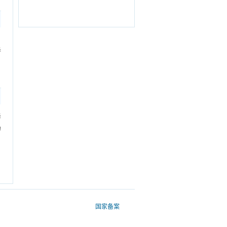
名
轿
华
场
国家备案