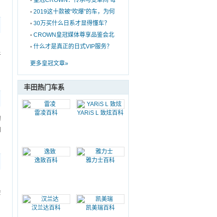
▪
皇冠CROWN：传承与变革间 每
次焕新都一种自我突破
▪
2019这十款被“吹爆”的车，为何
消费者鲜有买单？
▪
30万买什么日系才显得懂车？
是选进口货还是后驱车!
▪
CROWN皇冠媒体尊享品鉴会北
。
京站圆满落幕
▪
什么才是真正的日式VIP服务？
新
ES260对比皇冠
更多皇冠文章»
丰田热门车系
雷凌百科
YARiS L 致炫百科
的
轴
逸致百科
雅力士百科
０
余
汉兰达百科
凯美瑞百科