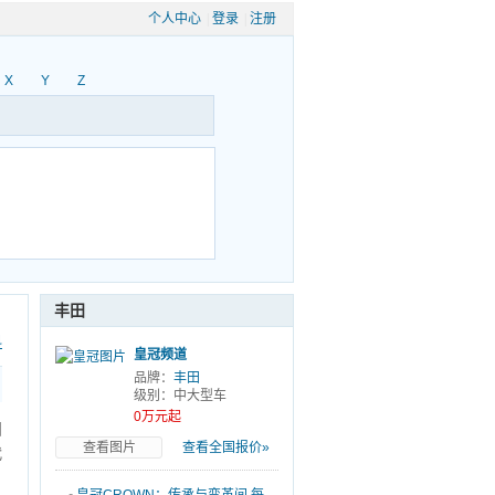
个人中心
|
登录
|
注册
X
Y
Z
丰田
科
皇冠频道
品牌：
丰田
级别：中大型车
0万元起
田
查看图片
查看全国报价»
代