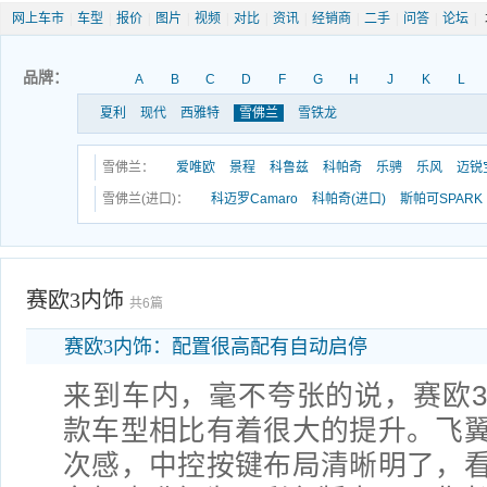
网上车市
|
车型
|
报价
|
图片
|
视频
|
对比
|
资讯
|
经销商
|
二手
|
问答
|
论坛
|
品牌：
A
B
C
D
F
G
H
J
K
L
夏利
现代
西雅特
雪佛兰
雪铁龙
雪佛兰：
爱唯欧
景程
科鲁兹
科帕奇
乐骋
乐风
迈锐
雪佛兰(进口)：
科迈罗Camaro
科帕奇(进口)
斯帕可SPARK
赛欧3内饰
共6篇
赛欧3内饰：配置很高配有自动启停
来到车内，毫不夸张的说，赛欧
款车型相比有着很大的提升。飞
次感，中控按键布局清晰明了，