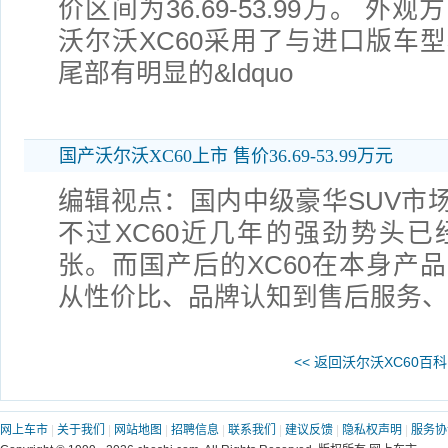
价区间为36.69-53.99万。 
沃尔沃XC60采用了与进口版车
尾部有明显的&ldquo
国产沃尔沃XC60上市 售价36.69-53.99万元
编辑视点：国内中级豪华SUV市场
不过XC60近几年的强劲势头
张。而国产后的XC60在本身产
从性价比、品牌认知到售后服务
<< 返回沃尔沃XC60百科
网上车市
|
关于我们
|
网站地图
|
招聘信息
|
联系我们
|
建议反馈
|
隐私权声明
|
服务协