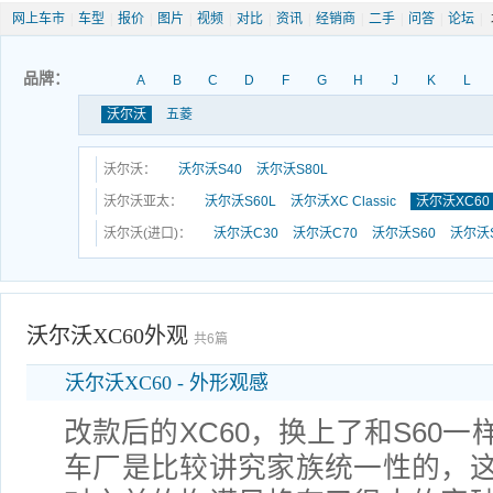
网上车市
|
车型
|
报价
|
图片
|
视频
|
对比
|
资讯
|
经销商
|
二手
|
问答
|
论坛
|
品牌：
A
B
C
D
F
G
H
J
K
L
沃尔沃
五菱
沃尔沃：
沃尔沃S40
沃尔沃S80L
沃尔沃亚太：
沃尔沃S60L
沃尔沃XC Classic
沃尔沃XC60
沃尔沃(进口)：
沃尔沃C30
沃尔沃C70
沃尔沃S60
沃尔沃S
沃尔沃XC60外观
共6篇
沃尔沃XC60 - 外形观感
改款后的XC60，换上了和S60
车厂是比较讲究家族统一性的，