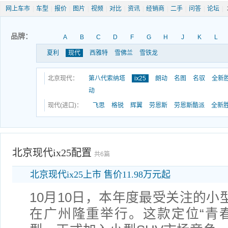
网上车市
|
车型
|
报价
|
图片
|
视频
|
对比
|
资讯
|
经销商
|
二手
|
问答
|
论坛
|
品牌：
A
B
C
D
F
G
H
J
K
L
夏利
现代
西雅特
雪佛兰
雪铁龙
北京现代：
第八代索纳塔
ix25
朗动
名图
名驭
全新
动
现代(进口)：
飞思
格锐
辉翼
劳恩斯
劳恩斯酷派
全新
北京现代ix25配置
共6篇
北京现代ix25上市 售价11.98万元起
10月10日，本年度最受关注的小型
在广州隆重举行。这款定位“青春