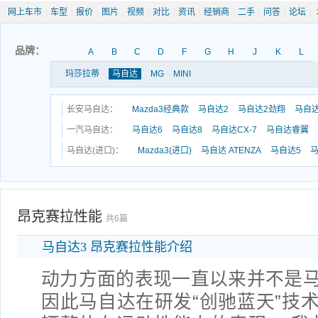
网上车市
|
车型
|
报价
|
图片
|
视频
|
对比
|
资讯
|
经销商
|
二手
|
问答
|
论坛
|
品牌：
A
B
C
D
F
G
H
J
K
L
玛莎拉蒂
马自达
MG
MINI
长安马自达：
Mazda3经典款
马自达2
马自达2劲翔
马自达
一汽马自达：
马自达6
马自达8
马自达CX-7
马自达睿翼
马自达(进口)：
Mazda3(进口)
马自达 ATENZA
马自达5
马
昂克赛拉性能
共6篇
马自达3 昂克赛拉性能介绍
动力方面的表现一直以来并不是
因此马自达在研发“创驰蓝天”技