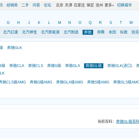
讯
|
经销商
|
二手
|
问答
|
论坛
|
北京
天津
石家庄
保定
沧州
更多»
切换城市
G
H
J
K
L
M
N
O
Q
R
S
T
W
北汽幻速
北汽绅宝
北汽新能源
北汽制造
奔驰
奔腾
本田
标致
别克
级
奔驰GLK
B级
奔驰CLA
奔驰CLS
奔驰G级
奔驰GLA
奔驰GL级
奔驰GLK(进口)
LK
奔驰CLS级AMG
奔驰G级AMG
奔驰GLA级AMG
奔驰S级AMG
奔驰SLS级AM
当前百科：
奔驰GL级百