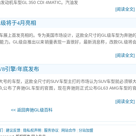
车型GL 350 CDI 4MATIC。汽油发
[阅读全文]
GL级将于4月亮相
国际车展上首发亮相的。专为美国市场设计，这款全尺寸的GL级车型为奔驰
能力。GL级自推出以来销量表现一直很好，最新消息称，改款GL级将
[阅读全文]
 V8引擎/年底发布
大号的车型，这款全尺寸的SUV车型主打的市场认为SUV车型就必须够
公布了奔驰GL车型的官图，现在奔驰则正式公布GL63 AMG车型的
[阅读全文]
<< 返回奔驰GL级百科
们
|
建议反馈
|
隐私权声明
|
服务协议
|
网站合作
|
分站加盟