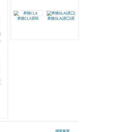
奔驰CLA百科
奔驰GLA(进口)百
科
的
会
大
官
国家备案