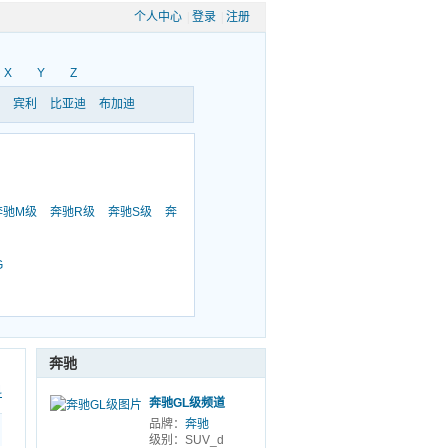
个人中心
|
登录
|
注册
X
Y
Z
宾利
比亚迪
布加迪
奔驰M级
奔驰R级
奔驰S级
奔
G
奔驰
科
奔驰GL级频道
品牌：
奔驰
级别：SUV_d