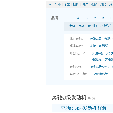
网上车市
|
车型
|
报价
|
图片
|
视频
|
对比
|
资
品牌：
A
B
C
D
F
宝骏
宝马
保时捷
北京汽车
北京奔驰：
奔驰C级
奔驰E
福建奔驰：
凌特
唯雅诺
奔驰(进口)：
奔驰A级
奔驰
驰SL级
奔驰S
奔驰AMG：
奔驰C级AMG
奔驰-迈巴赫：
迈巴赫S级
奔驰gl级发动机
共6篇
奔驰GL450发动机 详解