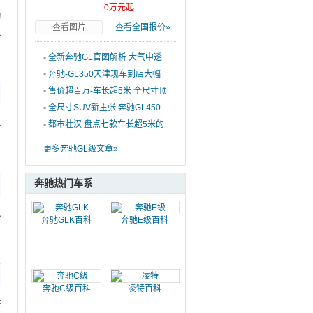
0万元起
为
查看图片
查看全国报价»
机
▪
全新奔驰GL官图解析 大气中透
露着精致
▪
奔驰-GL350天津现车到店大幅
优惠促销中
▪
售价超百万-车长超5米 全尺寸顶
级SUV选购
▪
全尺寸SUV新主张 奔驰GL450-
进
亮点解析
▪
都市壮汉 盘点七款车长超5米的
大尺寸SUV
更多奔驰GL级文章»
奔驰热门车系
入
奔驰GLK百科
奔驰E级百科
奔驰C级百科
凌特百科
进