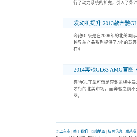
行了动力系统的扩充，引入了柴油发动机
发动机提升 2013款奔驰
奔驰GL级是在2006年的北美
跨界车产品系列提供了7座的载客
在4
2014奔驰GL63 AMG官图
奔驰GL车型可谓是奔驰家族中最
才行的北美市场，而奔驰之前不久
图，
网上车市
|
关于我们
|
网站地图
|
招聘信息
|
联系我