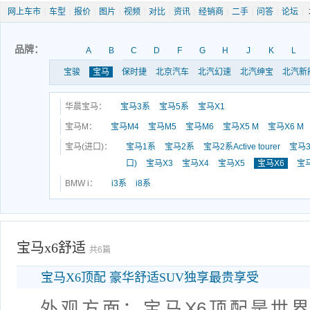
网上车市
|
车型
|
报价
|
图片
|
视频
|
对比
|
资讯
|
经销商
|
二手
|
问答
|
论坛
|
品牌：
A
B
C
D
F
G
H
J
K
L
宝骏
宝马
保时捷
北京汽车
北汽幻速
北汽绅宝
北汽新
华晨宝马：
宝马3系
宝马5系
宝马X1
宝马M：
宝马M4
宝马M5
宝马M6
宝马X5 M
宝马X6 M
宝马(进口)：
宝马1系
宝马2系
宝马2系Active tourer
宝马3
口)
宝马X3
宝马X4
宝马X5
宝马X6
宝马
BMW i：
i3系
i8系
宝马x6舒适
共6篇
宝马X6顶配 豪华舒适SUV独享最贵享受
外观方面：宝马X6顶配是世