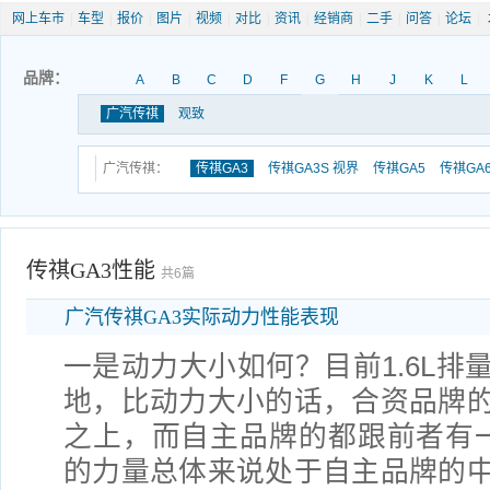
网上车市
|
车型
|
报价
|
图片
|
视频
|
对比
|
资讯
|
经销商
|
二手
|
问答
|
论坛
|
品牌：
A
B
C
D
F
G
H
J
K
L
广汽传祺
观致
广汽传祺：
传祺GA3
传祺GA3S 视界
传祺GA5
传祺GA
传祺GA3性能
共6篇
广汽传祺GA3实际动力性能表现
一是动力大小如何？目前1.6L排
地，比动力大小的话，合资品牌
之上，而自主品牌的都跟前者有一定
的力量总体来说处于自主品牌的