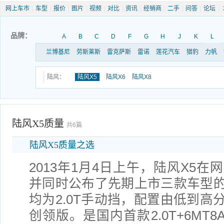
网上车市
|
车型
|
报价
|
图片
|
视频
|
对比
|
资讯
|
经销商
|
二手
|
问答
|
论坛
|
品牌：
A
B
C
D
F
G
H
J
K
L
兰博基尼
劳斯莱斯
雷克萨斯
雷诺
莲花汽车
猎豹
力帆
陆风：
陆风X5
陆风X6
陆风X8
陆风X5质量
共6篇
陆风X5质量之选
2013年1月4日上午，陆风X5
并同时公布了先期上市三款车型
均为2.0T手动挡，配置由低到高
创领版。是国内首款2.0T+6MT8