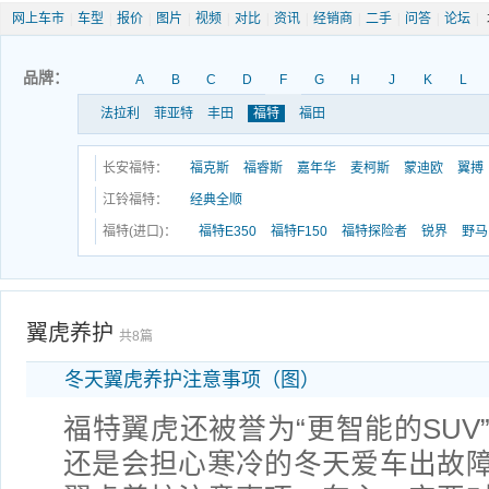
网上车市
|
车型
|
报价
|
图片
|
视频
|
对比
|
资讯
|
经销商
|
二手
|
问答
|
论坛
|
品牌：
A
B
C
D
F
G
H
J
K
L
法拉利
菲亚特
丰田
福特
福田
长安福特：
福克斯
福睿斯
嘉年华
麦柯斯
蒙迪欧
翼搏
江铃福特：
经典全顺
福特(进口)：
福特E350
福特F150
福特探险者
锐界
野马
翼虎养护
共8篇
冬天翼虎养护注意事项（图）
福特翼虎还被誉为“更智能的SUV
还是会担心寒冷的冬天爱车出故