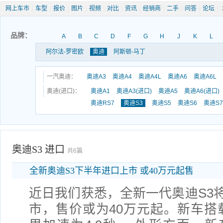
网上车市
|
车型
|
报价
|
图片
|
视频
|
对比
|
资讯
|
经销商
|
二手
|
问答
|
论坛
|
品牌：
A
B
C
D
F
G
H
J
K
L
阿尔法-罗密欧
奥迪
阿斯顿-马丁
一汽奥迪：
奥迪A3
奥迪A4
奥迪A4L
奥迪A6
奥迪A6L
奥迪(进口)：
奥迪A1
奥迪A3(进口)
奥迪A5
奥迪A6(进口)
奥迪RS7
奥迪S3
奥迪S5
奥迪S6
奥迪S7
奥迪S3 进口
共6篇
全新奥迪S3下半年进口上市 或40万元起售
近日我们获悉，全新一代奥迪S3
市，售价或为40万元起。新车搭载2