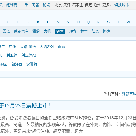
讯
|
经销商
|
二手
|
问答
|
论坛
|
北京
天津
石家庄
保定
沧州
更多»
切换城市
G
H
J
K
L
M
N
O
Q
R
S
T
W
雷诺
莲花汽车
猎豹
力帆
铃木
理念
林肯
陆风
路虎
羚羊
启悦
天语·尚悦
天语SX4
雨燕
5
利亚纳
利亚纳A6
吉姆尼
凯泽西
速翼特
当前百科：
锋驭百
于12月23日震撼上市！
，备受消费者瞩目的全新战略级城市SUV锋驭，定于2013年12月23
量最高、制造工艺最精良的旗舰车型，锋驭除了在外观、内饰、空间布局
风范外，更是带来“超低油耗、超高配置、超大