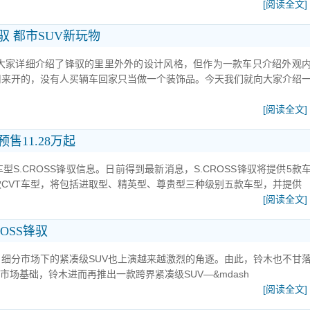
[阅读全文]
驭 都市SUV新玩物
为大家详细介绍了锋驭的里里外外的设计风格，但作为一款车只介绍外观
用来开的，没有人买辆车回家只当做一个装饰品。今天我们就向大家介绍
[阅读全文]
预售11.28万起
型S.CROSS锋驭信息。日前得到最新消息，S.CROSS锋驭将提供5款
CVT车型，将包括进取型、精英型、尊贵型三种级别五款车型，并提供
[阅读全文]
OSS锋驭
，细分市场下的紧凑级SUV也上演越来越激烈的角逐。由此，铃木也不甘
市场基础，铃木进而再推出一款跨界紧凑级SUV—&mdash
[阅读全文]