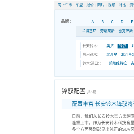
网上车市
|
车型
|
报价
|
图片
|
视频
|
对比
|
资
品牌：
A
B
C
D
F
兰博基尼
劳斯莱斯
雷克萨斯
长安铃木：
奥拓
锋驭
昌河铃木：
北斗星
北斗星X
铃木(进口)：
超级维特拉
锋驭配置
共6篇
配置丰富 长安铃木锋驭将
日前，我们从长安铃木官方渠道获悉
隆重上市。作为长安铃木科技含
多个方面强烈彰显出纯正的SUV