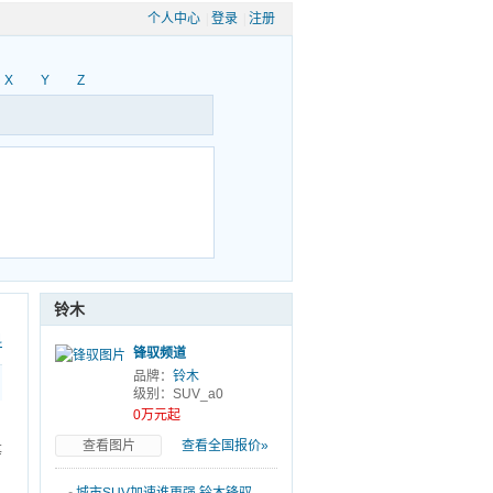
个人中心
|
登录
|
注册
X
Y
Z
铃木
科
锋驭频道
品牌：
铃木
级别：SUV_a0
0万元起
日
查看图片
查看全国报价»
等