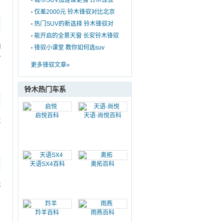
▪
城市SUV加速谁更强 铃木锋驭
对标致2008
▪
仅差2000元 铃木锋驭对比北京
现代ix25
▪
热门SUV的新选择 铃木锋驭对
比日产逍客
▪
能开启的全景天窗 长安铃木锋驭
内
亮点解析
▪
锋驭小课堂 教你如何选suv
一
更多锋驭文章»
铃木热门车系
启悦百科
天语·尚悦百科
车
天语SX4百科
奥拓百科
落
羚羊百科
雨燕百科