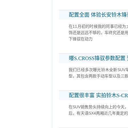
配置全面 体验长安铃木锋
在11月初的时候我的同事已经
饰还是远远不够的，车终究还是
下锋驭在动力
曝S.CROSS锋驭参数配置 
我们已经多次曝光铃木全新SUV车
型，其包含两款手动车型以及三款
配置很丰富 实拍铃木S-CR
在SUV销售势头持续向上的今天
后，有天语SX4两厢近几年奠定的