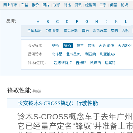
网上车市
|
车型
|
报价
|
图片
|
视频
|
对比
|
资讯
|
经销商
|
二手
|
问答
|
论坛
|
品牌：
A
B
C
D
F
G
H
J
K
L
兰博基尼
劳斯莱斯
雷克萨斯
雷诺
莲花汽车
猎豹
力帆
长安铃木：
奥拓
锋驭
羚羊
启悦
天语·尚悦
天语SX4
昌河铃木：
北斗星
北斗星X5
利亚纳
利亚纳A6
铃木(进口)：
超级维特拉
吉姆尼
凯泽西
速翼特
锋驭性能
共6篇
长安铃木S-CROSS锋驭：行驶性能
铃木S-CROSS概念车于去年广
它已经量产定名“锋驭”并准备上