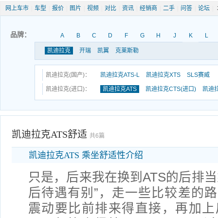
网上车市
|
车型
|
报价
|
图片
|
视频
|
对比
|
资讯
|
经销商
|
二手
|
问答
|
论坛
|
品牌：
A
B
C
D
F
G
H
J
K
L
凯迪拉克
开瑞
凯翼
克莱斯勒
凯迪拉克(国产)：
凯迪拉克ATS-L
凯迪拉克XTS
SLS赛威
凯迪拉克(进口)：
凯迪拉克ATS
凯迪拉克CTS(进口)
凯迪拉
凯迪拉克ATS舒适
共6篇
凯迪拉克ATS 乘坐舒适性介绍
只是，后来我在换到ATS的后排当
后待遇有别”，走一些比较差的
震动要比前排来得直接，再加上