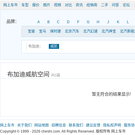
网上车市
|
车型
|
报价
|
图片
|
视频
|
对比
|
资讯
|
经销商
|
二手
|
问答
|
论坛
|
品牌：
A
B
C
D
F
G
H
J
K
L
宝骏
宝马
保时捷
北京汽车
北汽幻速
北汽绅宝
北汽新能
布加迪：
威航
布加迪威航空间
共0篇
暂无符合的结果显示!
网上车市
|
关于我们
|
网站地图
|
招聘信息
|
联系我们
|
建议反馈
|
隐私权声明
|
服务协
Copyright © 1999 - 2026 cheshi.com. All Rights Reserved. 版权所有 网上车市