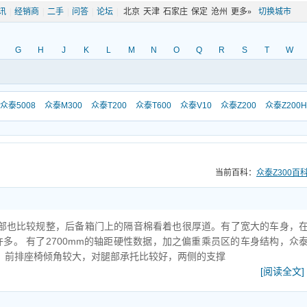
讯
|
经销商
|
二手
|
问答
|
论坛
|
北京
天津
石家庄
保定
沧州
更多»
切换城市
G
H
J
K
L
M
N
O
Q
R
S
T
W
众泰5008
众泰M300
众泰T200
众泰T600
众泰V10
众泰Z200
众泰Z200H
当前百科：
众泰Z300百
内部也比较规整，后备箱门上的隔音棉看着也很厚道。有了宽大的车身，
多。 有了2700mm的轴距硬性数据，加之偏重乘员区的车身结构，众
差。前排座椅倾角较大，对腿部承托比较好，两侧的支撑
[阅读全文]