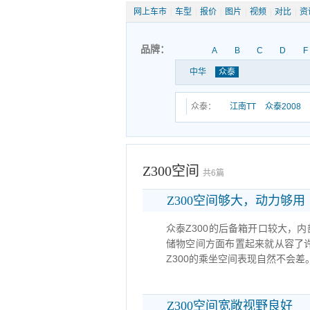
网上车市
|
车型
|
报价
|
图片
|
视频
|
对比
|
资
品牌：
A
B
C
D
F
中华
众泰
众泰：
江南TT
众泰2008
Z300空间
共6篇
Z300空间够大，动力够用
众泰Z300的后备箱开口较大，
储物空间方面布置起来就从容了许
Z300的乘坐空间表现自然不会
Z300空间宽敞视野良好