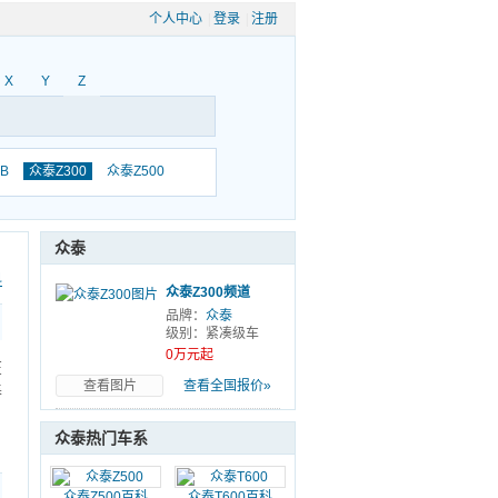
个人中心
|
登录
|
注册
X
Y
Z
B
众泰Z300
众泰Z500
众泰
科
众泰Z300频道
品牌：
众泰
级别：紧凑级车
0万元起
在
查看图片
查看全国报价»
泰
众泰热门车系
众泰Z500百科
众泰T600百科