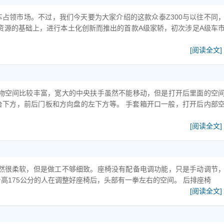
占领市场。不过，我们今天要为大家介绍的这款众泰Z300与以往不同
势资源的基础上，进行本土化创新而推出的首款A级家轿，初次涉足A级车
[阅读全文]
储物空间比较丰富，宽大的中央扶手虽然不能移动，但是打开后里面的空
台下方，前后门板和方向盘的左下方等。 手套箱开口一般，打开后内部
[阅读全文]
虽然很柔软，但是做工不够细致。座椅没有配备电调功能，只是手动调节
高175公分的人在调整好座椅后，头部有一拳左右的空间。 后排座椅
[阅读全文]