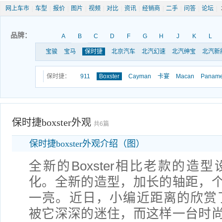
网上车市
|
车型
|
报价
|
图片
|
视频
|
对比
|
资讯
|
经销商
|
二手
|
问答
|
论坛
|
品牌：
A
B
C
D
F
G
H
J
K
L
宝骏
宝马
保时捷
北京汽车
北汽幻速
北汽绅宝
北汽新
保时捷：
911
Boxster
Cayman
卡宴
Macan
Paname
保时捷boxster外观
共6篇
保时捷boxster外观介绍（图）
全新的Boxster相比老款的造
化。全新的造型，加长的轴距，
一亮。近日，小编近距离的欣赏了全
被它深深的迷住，而这样一台时